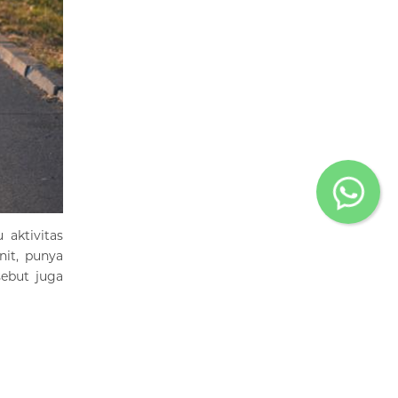
 aktivitas
nit, punya
sebut juga
asana hati
nya, tubuh