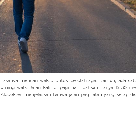
it rasanya mencari waktu untuk berolahraga. Namun, ada satu
morning walk. Jalan kaki di pagi hari, bahkan hanya 15–30 me
i Alodokter, menjelaskan bahwa jalan pagi atau yang kerap di
pi juga “obat” alami untuk meningkatkan produktivitas dan su
ulasi darah dan meningkatkan kadar oksigen dalam tubuh. Hasil