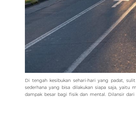
Di tengah kesibukan sehari-hari yang padat, sul
sederhana yang bisa dilakukan siapa saja, yaitu 
dampak besar bagi fisik dan mental. Dilansir dar
morning walk bukan sekadar olahraga ringan, teta
sepanjang hari.
1. Memulai Hari dengan Energi Positif
Jalan kaki di pagi hari membantu melancarkan sirk